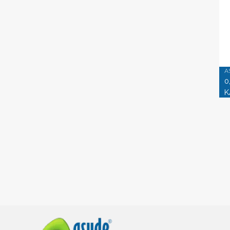
A
0
K