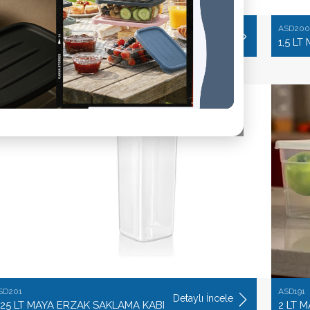
SD199
ASD200
Detaylı İncele
,75 LT MAYA ERZAK SAKLAMA KABI
1,5 L
SD201
ASD191
Detaylı İncele
,25 LT MAYA ERZAK SAKLAMA KABI
2 LT 