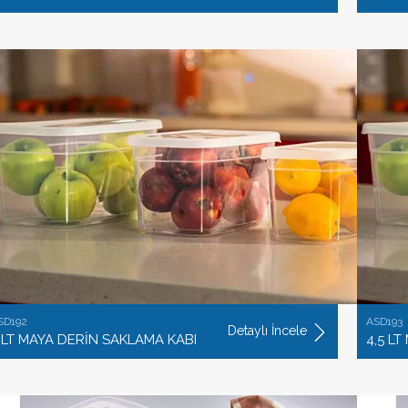
SD192
ASD193
Detaylı İncele
 LT MAYA DERİN SAKLAMA KABI
4,5 L