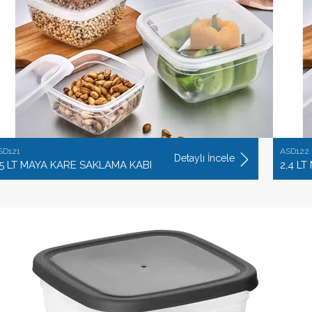
SD121
ASD122
Detaylı İncele
,5 LT MAYA KARE SAKLAMA KABI
2,4 L