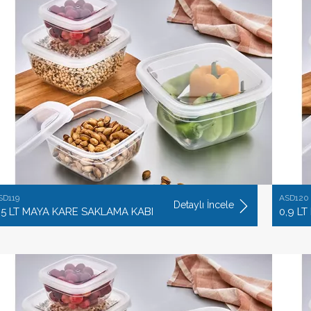
SD119
ASD120
Detaylı İncele
,5 LT MAYA KARE SAKLAMA KABI
0,9 L