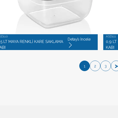
SD110
ASD111
Detaylı İncele
,5 LT MAYA RENKLİ KARE SAKLAMA
0,9 L
ABI
KABI
>
1
2
3