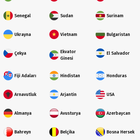
Senegal
Sudan
Surinam
Ukrayna
Vietnam
Bulgaristan
Ekvator
Çekya
El Salvador
Ginesi
Fiji Adaları
Hindistan
Honduras
Arnavutluk
Arjantin
USA
Almanya
Avusturya
Azerbaycan
Bahreyn
Belçika
Bosna Hersek