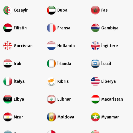
Cezayir
Dubai
Fas
Filistin
Fransa
Gambiya
Gürcistan
Hollanda
İngiltere
Irak
İrlanda
İsrail
İtalya
Kıbrıs
Liberya
Libya
Lübnan
Macaristan
Mısır
Moldova
Myanmar