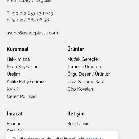
Mahmutbey / Bağcılar
T: +90 212 659 23 12-13
F: +90 212 683 06 38
asude@asudeplastik.com
Kurumsal
Ürünler
Hakkımızda
Mutfak Gereçleri
İnsan Kaynakları
Temizlik Ürünleri
Üretim
Örgü Desenli Ürünler
Kalite Belgelerimiz
Gıda Saklama Kabı
KVKK
Çöp Kovaları
Çerez Politikası
İhracat
İletişim
Fuarlar
Bize Ulaşın
Satış Ağı