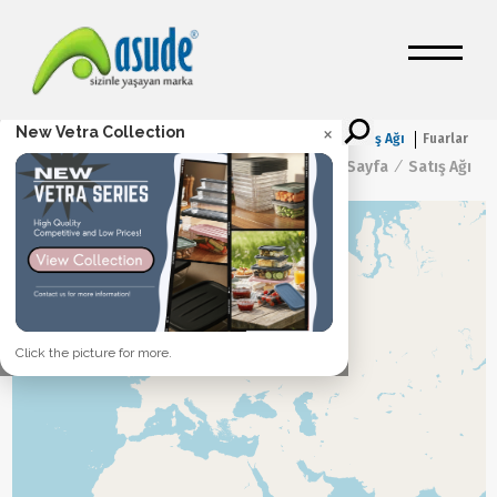
×
New Vetra Collection
Satış Ağı
Fuarlar
Ana Sayfa
/
Satış Ağı
+
+
−
−
Click the picture for more.