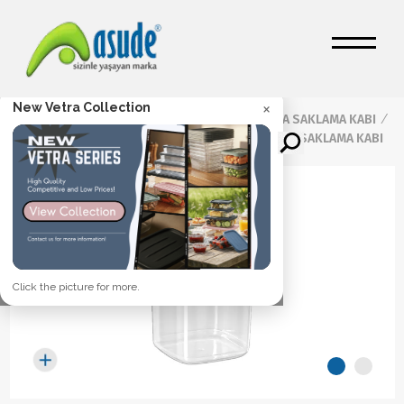
×
New Vetra Collection
Ana Sayfa
/
Ürünler
/
GIDA SAKLAMA KABI
/
Maya Saklama Kapları
/
1,5 LT MAYA ERZAK SAKLAMA KABI
Click the picture for more.