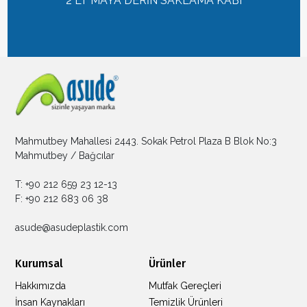
2 LT MAYA DERİN SAKLAMA KABI
Mahmutbey Mahallesi 2443. Sokak Petrol Plaza B Blok No:3
Mahmutbey / Bağcılar
T: +90 212 659 23 12-13
F: +90 212 683 06 38
asude@asudeplastik.com
Kurumsal
Ürünler
Hakkımızda
Mutfak Gereçleri
İnsan Kaynakları
Temizlik Ürünleri