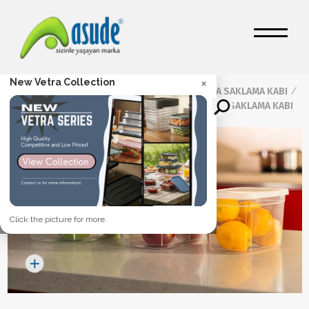
×
New Vetra Collection
Ana Sayfa
/
Ürünler
/
GIDA SAKLAMA KABI
/
Maya Saklama Kapları
/
3 LT MAYA DERİN SAKLAMA KABI
Click the picture for more.