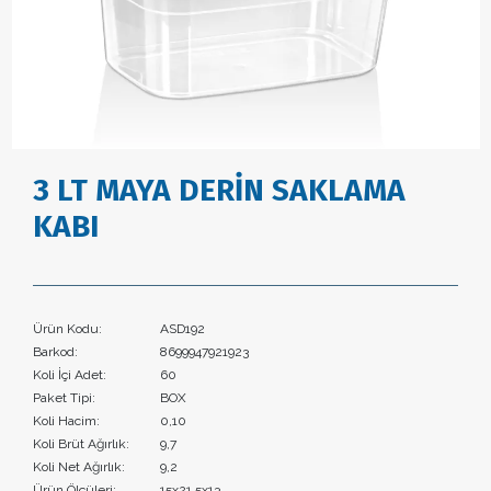
3 LT MAYA DERİN SAKLAMA
KABI
Ürün Kodu:
ASD192
Barkod:
8699947921923
Koli İçi Adet:
60
Paket Tipi:
BOX
Koli Hacim:
0,10
Koli Brüt Ağırlık:
9,7
Koli Net Ağırlık:
9,2
Ürün Ölçüleri:
15x21,5x13