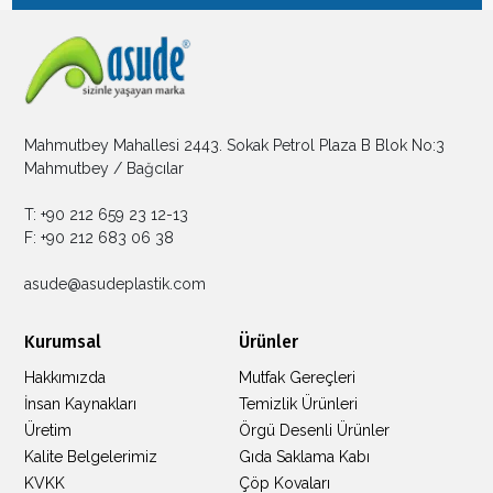
Mahmutbey Mahallesi 2443. Sokak Petrol Plaza B Blok No:3
Mahmutbey / Bağcılar
T: +90 212 659 23 12-13
F: +90 212 683 06 38
asude@asudeplastik.com
Kurumsal
Ürünler
Hakkımızda
Mutfak Gereçleri
İnsan Kaynakları
Temizlik Ürünleri
Üretim
Örgü Desenli Ürünler
Kalite Belgelerimiz
Gıda Saklama Kabı
KVKK
Çöp Kovaları