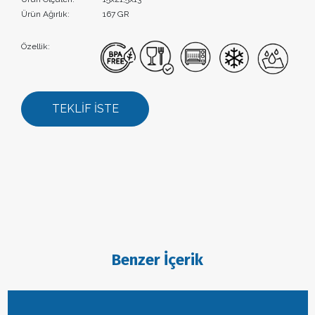
Ürün Ağırlık:
167 GR
Özellik:
TEKLİF İSTE
Benzer İçerik