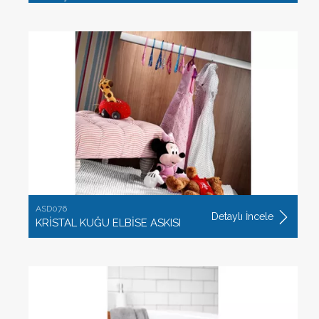
ASD076
Detaylı İncele
KRİSTAL KUĞU ELBİSE ASKISI