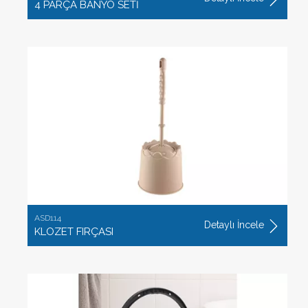
4 PARÇA BANYO SETİ
ASD114
Detaylı İncele
KLOZET FIRÇASI