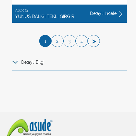
ASD074
Detaylı İncele
YUNUS BALIĞI TEKLİ GIRGIR
>
1
2
3
4
Detaylı Bilgi
Pratik Temizlik Ürünleri
Pratik
temizlik ürünleri
, günlük temizlik işlerini daha hızlı
ve etkili bir şekilde yapmamıza destek olan ürün
gruplarıdır. Bu ürünlerin plastik malzemelerden üretilmiş
olanları hafif, dayanıklı ve uygun maliyetli olmaları
nedeniyle ev ve iş yerlerinde yaygın biçimde tercih
edilmektedir. Evlerimizi, ofislerimizi, bahçelerimizi ve diğer
tüm yaşam alanlarımızı temizlemek için bazı
temizlik
malzemeleri
ile desteklenmeye ihtiyaç duyarız. Sadece