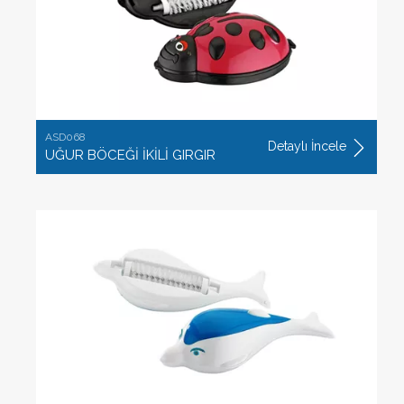
ASD068
Detaylı İncele
UĞUR BÖCEĞİ İKİLİ GIRGIR