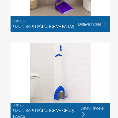
ASD240
Detaylı İncele
UZUN SAPLI SÜPÜRGE VE FARAŞ
ASD241
Detaylı İncele
UZUN SAPLI SÜPÜRGE VE GENİŞ
FARAŞ