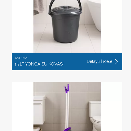
ASD100
Detaylı İncele
15 LT YONCA SU KOVASI