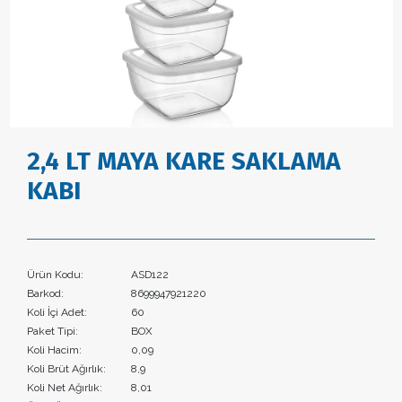
2,4 LT MAYA KARE SAKLAMA
KABI
Ürün Kodu:
ASD122
Barkod:
8699947921220
Koli İçi Adet:
60
Paket Tipi:
BOX
Koli Hacim:
0,09
Koli Brüt Ağırlık:
8,9
Koli Net Ağırlık:
8,01