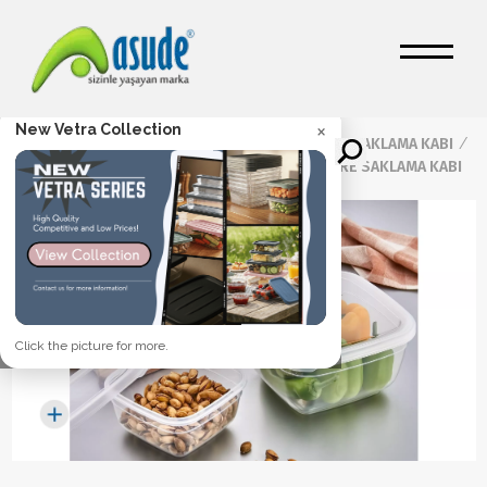
×
New Vetra Collection
Ana Sayfa
/
Ürünler
/
GIDA SAKLAMA KABI
/
Maya Saklama Kapları
/
2,4 LT MAYA KARE SAKLAMA KABI
Click the picture for more.