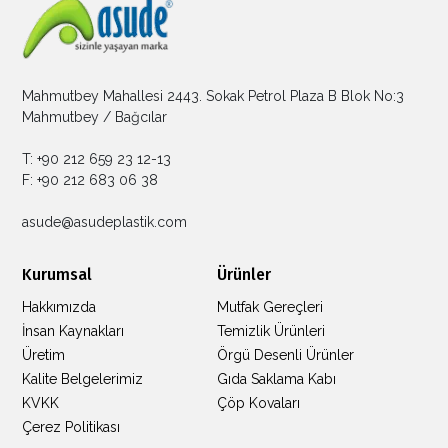
Mahmutbey Mahallesi 2443. Sokak Petrol Plaza B Blok No:3
Mahmutbey / Bağcılar
T: +90 212 659 23 12-13
F: +90 212 683 06 38
asude@asudeplastik.com
Kurumsal
Ürünler
Hakkımızda
Mutfak Gereçleri
İnsan Kaynakları
Temizlik Ürünleri
Üretim
Örgü Desenli Ürünler
Kalite Belgelerimiz
Gıda Saklama Kabı
KVKK
Çöp Kovaları
Çerez Politikası