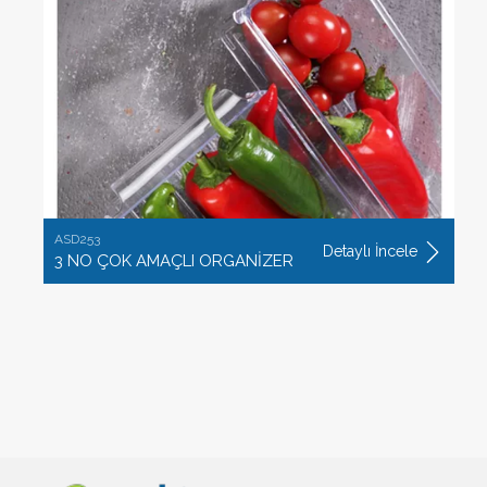
ASD253
Detaylı İncele
3 NO ÇOK AMAÇLI ORGANİZER