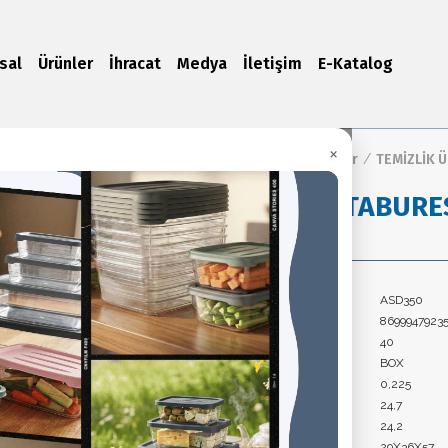
sal
Ürünler
İhracat
Medya
İletişim
E-Katalog
×
Ana Sayfa
/
Ürünler
/
TEMİZLİK 
BEBEK TABURE
Ürün Kodu:
ASD350
Barkod:
8699947923
Koli İçi Adet:
40
Paket Tipi:
BOX
Koli Hacim:
0,225
Koli Brüt Ağırlık:
24,7
Koli Net Ağırlık:
24,2
Ürün Ölçüleri:
29X36X57