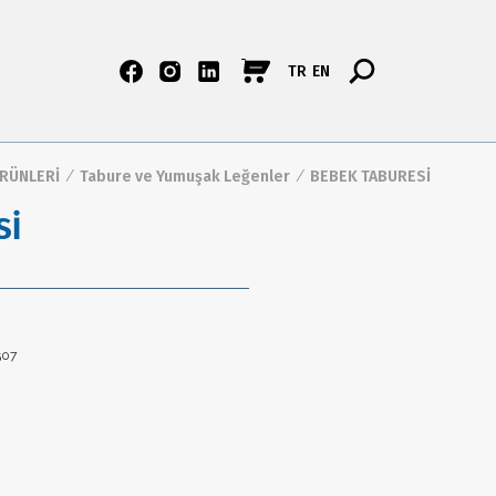
TR
EN
ÜRÜNLERİ
/
Tabure ve Yumuşak Leğenler
/
BEBEK TABURESİ
Sİ
507