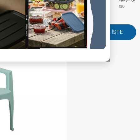
Ürün Ağırlık:
618
TEKLİF İSTE