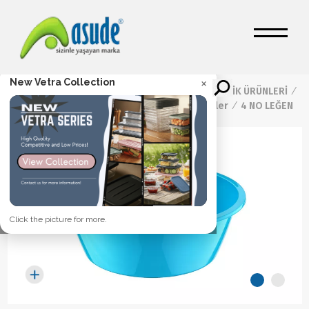
×
New Vetra Collection
Ana Sayfa
/
Ürünler
/
TEMİZLİK ÜRÜNLERİ
/
Tabure ve Yumuşak Leğenler
/
4 NO LEĞEN
Click the picture for more.