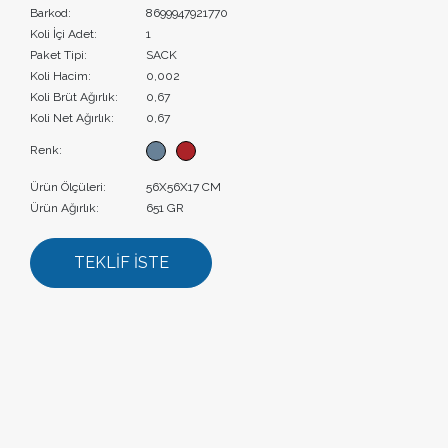
Barkod:
8699947921770
Koli İçi Adet:
1
Paket Tipi:
SACK
Koli Hacim:
0,002
Koli Brüt Ağırlık:
0,67
Koli Net Ağırlık:
0,67
Renk:
Ürün Ölçüleri:
56X56X17 CM
Ürün Ağırlık:
651 GR
TEKLİF İSTE