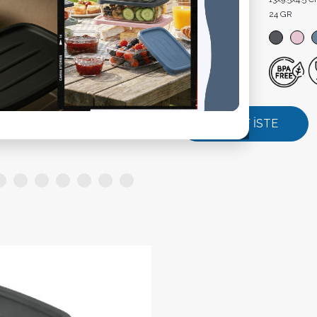
Ürün Ağırlık:
24 GR
Renk:
Özellik:
TEKLİF İSTE