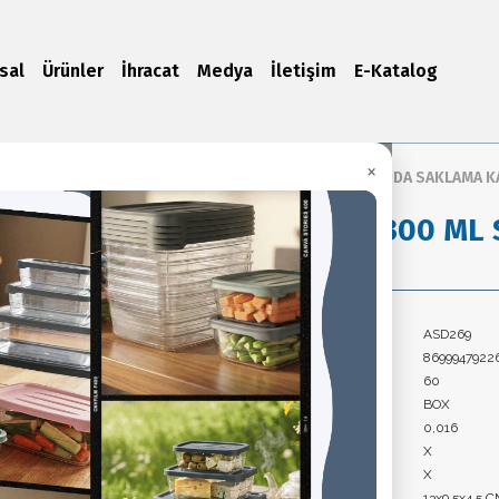
sal
Ürünler
İhracat
Medya
İletişim
E-Katalog
×
Ana Sayfa
/
Ürünler
/
GIDA SAKLAMA K
VETRA 300 ML
Ürün Kodu:
ASD269
Barkod:
8699947922
Koli İçi Adet:
60
Paket Tipi:
BOX
Koli Hacim:
0,016
Koli Brüt Ağırlık:
X
Koli Net Ağırlık:
X
Ürün Ölçüleri:
13x9.5x4.5 