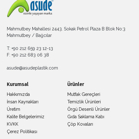
Mahmutbey Mahallesi 2443. Sokak Petrol Plaza B Blok No:3
Mahmutbey / Bağcılar
T: +90 212 659 23 12-13
F: +90 212 683 06 38
asude@asudeplastik.com
Kurumsal
Ürünler
Hakkımızda
Mutfak Gereçleri
İnsan Kaynakları
Temizlik Ürünleri
Üretim
Örgü Desenli Ürünler
Kalite Belgelerimiz
Gıda Saklama Kabı
KVKK
Çöp Kovaları
Çerez Politikası