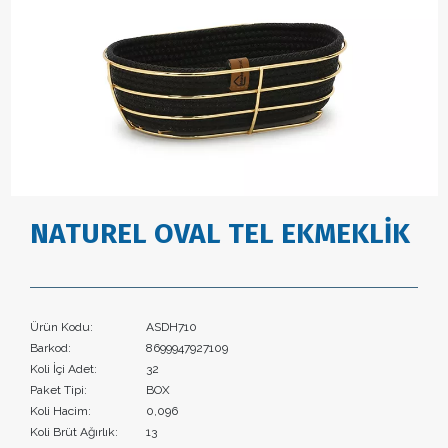
NATUREL OVAL TEL EKMEKLİK
Ürün Kodu:
ASDH710
Barkod:
8699947927109
Koli İçi Adet:
32
Paket Tipi:
BOX
Koli Hacim:
0,096
Koli Brüt Ağırlık:
13