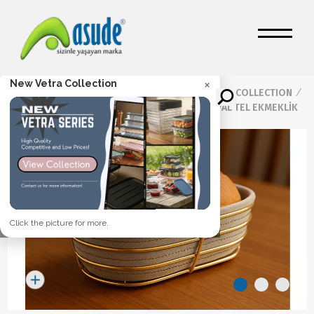
×
New Vetra Collection
Ana Sayfa
/
Ürünler
/
ASUDE HOME COLLECTION
/
Asude Home
/
NATUREL OVAL TEL EKMEKLİK
Click the picture for more.