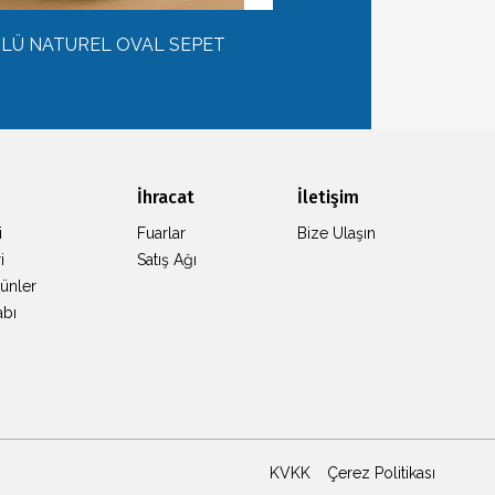
'LÜ NATUREL OVAL SEPET
İhracat
İletişim
i
Fuarlar
Bize Ulaşın
i
Satış Ağı
ünler
abı
KVKK
Çerez Politikası