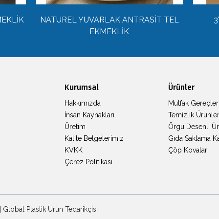
MEKLİK
NATUREL YUVARLAK ANTRASİT TEL
3
EKMEKLİK
Kurumsal
Ürünler
Hakkımızda
Mutfak Gereçler
İnsan Kaynakları
Temizlik Ürünler
Üretim
Örgü Desenli Ür
Kalite Belgelerimiz
Gıda Saklama K
KVKK
Çöp Kovaları
Çerez Politikası
 Global Plastik Ürün Tedarikçisi