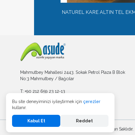
NATUREL KARE ALTIN TEL EK
Mahmutbey Mahallesi 2443. Sokak Petrol Plaza B Blok
No:3 Mahmutbey / Bağcılar
T: +90 212 659 23 12-13
F: +90 212 683 06 38
Bu site deneyiminizi iyileştirmek için
çerezler
kullanır.
asude@asudeplastik.com
Kabul Et
Reddet
Copyright © 2024 - 2025 Asude Plastik. Tüm Hakları Saklıdır. |