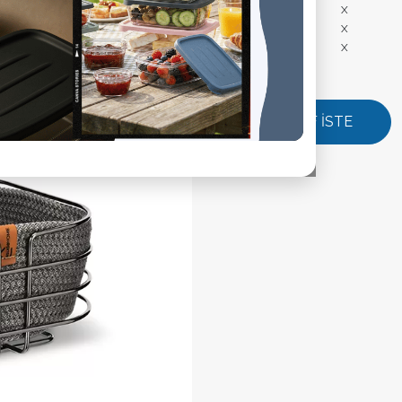
Koli Net Ağırlık:
X
Ürün Ölçüleri:
X
Ürün Ağırlık:
X
TEKLİF İSTE