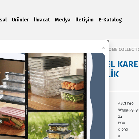
sal
Ürünler
İhracat
Medya
İletişim
E-Katalog
×
Ana Sayfa
/
Ürünler
/
ASUDE HOME COLLECTI
NATUREL KARE
EKMEKLİK
Ürün Kodu:
ASDH910
Barkod:
8699947929
Koli İçi Adet:
24
Paket Tipi:
BOX
Koli Hacim:
0,096
Koli Brüt Ağırlık:
X