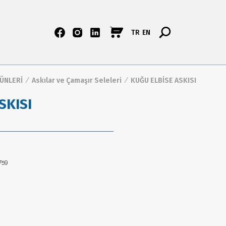
TR
EN
RÜNLERİ
/
Askılar ve Çamaşır Seleleri
/
KUĞU ELBİSE ASKISI
SKISI
759