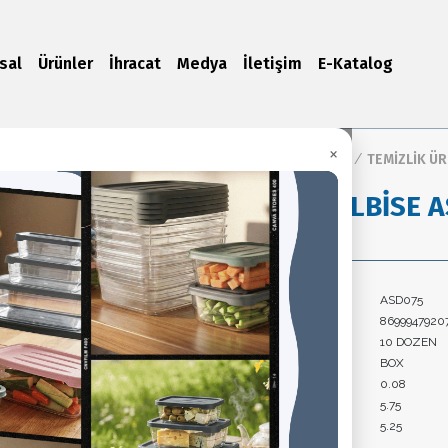
sal
Ürünler
İhracat
Medya
İletişim
E-Katalog
×
Ana Sayfa
/
Ürünler
/
TEMİZLİK Ü
KUĞU ELBİSE A
Ürün Kodu:
ASD075
Barkod:
8699947920
Koli İçi Adet:
10 DOZEN
Paket Tipi:
BOX
Koli Hacim:
0.08
Koli Brüt Ağırlık:
5.75
Koli Net Ağırlık:
5.25