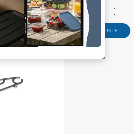
Ürün Ölçüleri:
x
Ürün Ağırlık:
x
TEKLİF İSTE