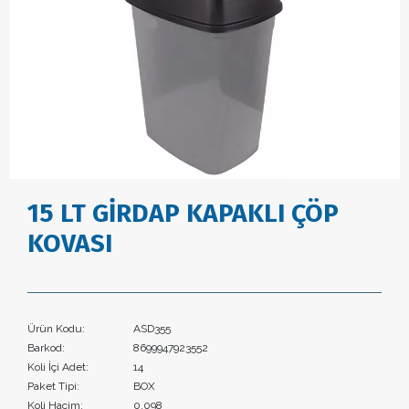
15 LT GİRDAP KAPAKLI ÇÖP
KOVASI
Ürün Kodu:
ASD355
Barkod:
8699947923552
Koli İçi Adet:
14
Paket Tipi:
BOX
Koli Hacim:
0,098