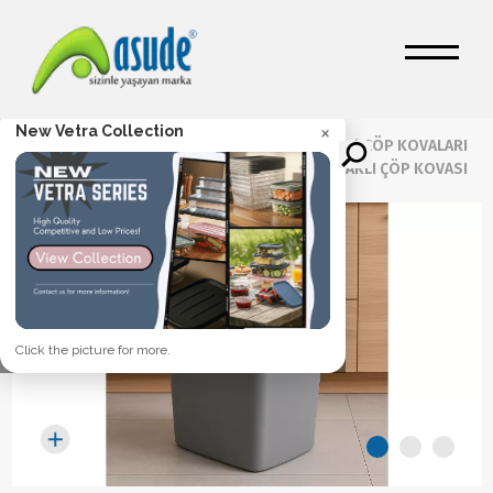
×
New Vetra Collection
Ana Sayfa
/
Girdap Çöp Kovaları
/
Ürünler
/
ÇÖP KOVALARI
/
15 LT GİRDAP KAPAKLI ÇÖP KOVASI
Click the picture for more.