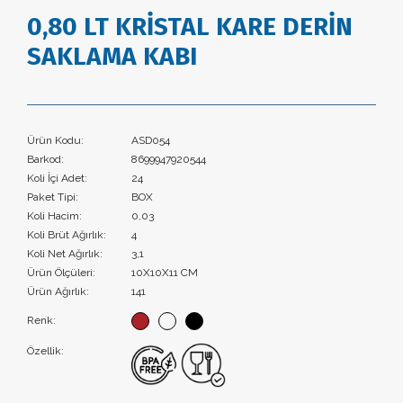
0,80 LT KRİSTAL KARE DERİN
SAKLAMA KABI
Ürün Kodu:
ASD054
Barkod:
8699947920544
Koli İçi Adet:
24
Paket Tipi:
BOX
Koli Hacim:
0,03
Koli Brüt Ağırlık:
4
Koli Net Ağırlık:
3,1
Ürün Ölçüleri:
10X10X11 CM
Ürün Ağırlık:
141
Renk:
Özellik: