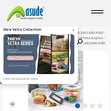
×
New Vetra Collection
Ana Sayfa
/
Ürünler
/
GIDA SAKLAMA KABI
/
Kristal Saklama Kapları
/
0,80 LT KRİSTAL KARE DERİN SAKLAMA KABI
Click the picture for more.