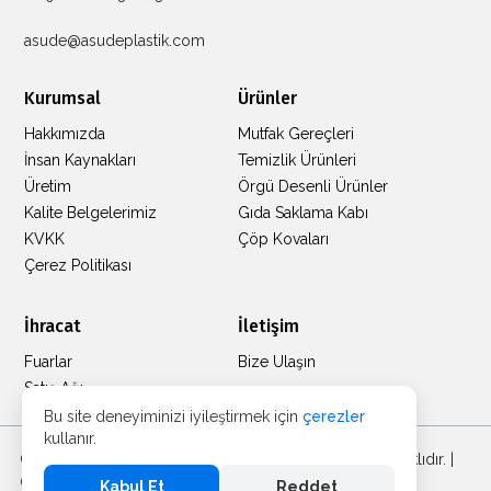
asude@asudeplastik.com
Kurumsal
Ürünler
Hakkımızda
Mutfak Gereçleri
İnsan Kaynakları
Temizlik Ürünleri
Üretim
Örgü Desenli Ürünler
Kalite Belgelerimiz
Gıda Saklama Kabı
KVKK
Çöp Kovaları
Çerez Politikası
İhracat
İletişim
Fuarlar
Bize Ulaşın
Satış Ağı
Bu site deneyiminizi iyileştirmek için
çerezler
kullanır.
Copyright © 2024 - 2025 Asude Plastik. Tüm Hakları Saklıdır. |
Global Plastik Ürün Tedarikçisi
Kabul Et
Reddet