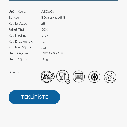
Ürün Kodu:
ASD069
Barkod:
8699947920698
Koli İçi Adet:
48
Paket Tipi:
BOX
Koli Hacim:
0,05
Koli Brüt Ağırlık:
3,7
Koli Net Ağırlık:
3,33
Ürün Ölçüleri:
12X12X6,5 CM
Ürün Ağırlık:
68,5
Özellik:
TEKLİF İSTE