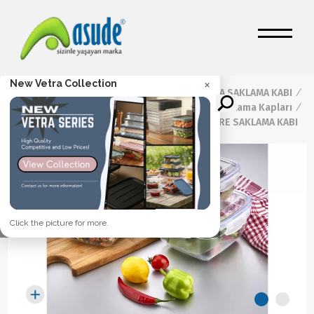
×
New Vetra Collection
Ana Sayfa
/
Ürünler
/
GIDA SAKLAMA KABI
/
Sızdırmaz Saklama Kapları
/
0,5 LT SIZDIRMAZ KARE SAKLAMA KABI
Click the picture for more.